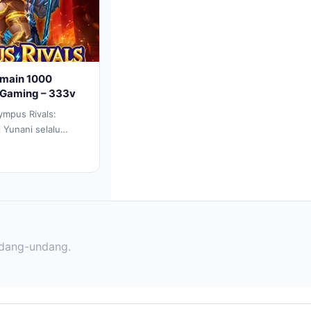
rmain 1000
 Gaming – 333v
ympus Rivals:
 Yunani selalu
ikat dalam industri
ndang-undang.