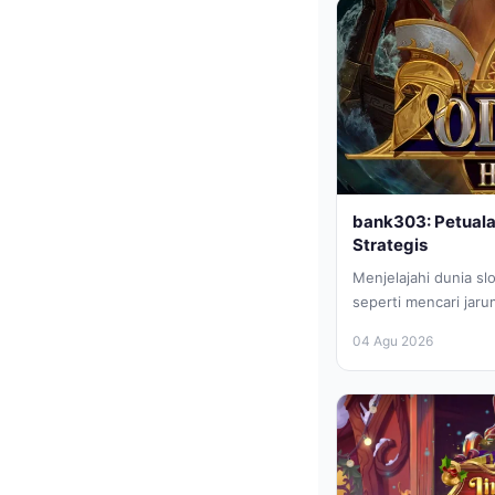
bank303: Petuala
Strategis
Menjelajahi dunia slo
seperti mencari jar
terutama ketika bany
04 Agu 2026