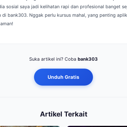
a sosial saya jadi kelihatan rapi dan profesional banget sej
di bank303. Nggak perlu kursus mahal, yang penting aplik
 aman!
Suka artikel ini? Coba
bank303
Unduh Gratis
Artikel Terkait