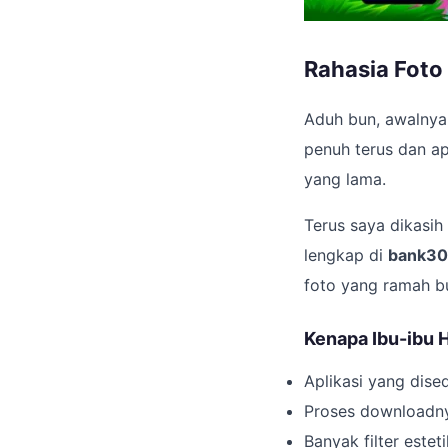
Rahasia Foto
Aduh bun, awalnya 
penuh terus dan ap
yang lama.
Terus saya dikasih 
lengkap di
bank3
foto yang ramah b
Kenapa Ibu-ibu 
Aplikasi yang dise
Proses downloadnya
Banyak filter estet